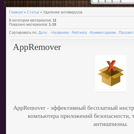
Главная
»
Статьи
» Удаление антивирусов
В категории материалов
:
11
Показано материалов
:
1-10
Сортировать по
:
Дате
·
Названию
·
Рейтингу
·
Комментариям
·
Просмот
AppRemover
AppRemover -
эффективный бесплатный инстру
компьютера приложений безопасности, т
антишпионы.