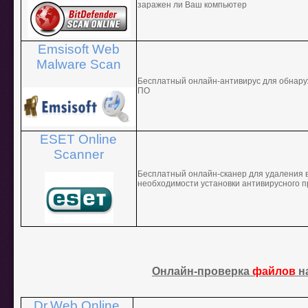
заражен ли Ваш компьютер
Emsisoft Web
Malware Scan
Бесплатный онлайн-антивирус для обнару
ПО
ESET Online
Scanner
Бесплатный
онлайн-сканер
для удаления 
необходимости установки антивирусного 
Онлайн-проверка
файлов
н
Dr.Web Online