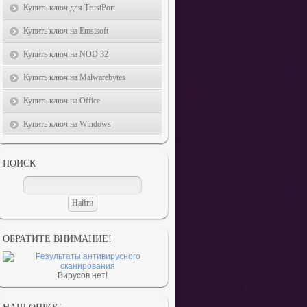
Купить ключ для TrustPort
Купить ключ на Emsisoft
Купить ключ на NOD 32
Купить ключ на Malwarebytes
Купить ключ на Office
Купить ключ на Windows
ПОИСК
ОБРАТИТЕ ВНИМАНИЕ!
Вирусов нет!