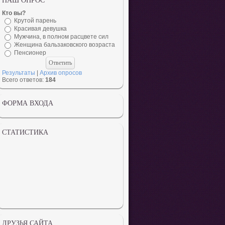
НАШ ОПРОС
Кто вы?
Крутой парень
Красивая девушка
Мужчина, в полном расцвете сил
Женщина бальзаковского возраста
Пенсионер
Результаты
|
Архив опросов
Всего ответов:
184
ФОРМА ВХОДА
СТАТИСТИКА
ДРУЗЬЯ САЙТА