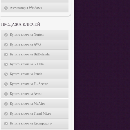
Активаторы Windows
ПРОДАЖА КЛЮЧЕЙ
Купить ключ на Norton
Купить ключ на AVG
Купить ключ на BitDefender
Купить ключ на G Data
Купить ключ на Panda
Купить ключ на F - Secure
Купить ключ на Avast
Купить ключ на McAfee
Купить ключ на Trend Micro
Купить ключ на Касперского