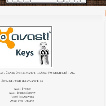
ast. Скачать бесплатно ключи на Аваст без регистраций и смс.
Здесь вы можете скачать ключи на:
Avast! Premier
Avast! Internet Security
Avast! Pro Antivirus
Avast! Free Antivirus