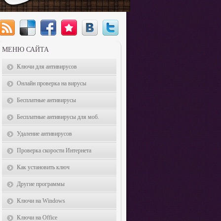
МЕНЮ САЙТА
Ключи для антивирусов
Онлайн проверка на вирусы
Бесплатные антивирусы
Бесплатные антивирусы для моб.
Удаление антивирусов
Проверка скорости Интернета
Как установить ключ
Другие программы
Ключи на Windows
Ключи на Office