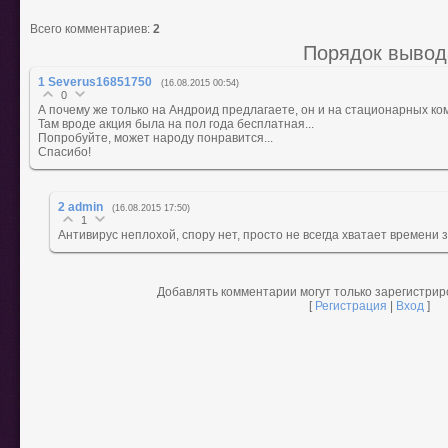
Всего комментариев
:
2
Порядок вывод
1
Severus16851750
(16.08.2015 00:54)
0
А почему же только на Андроид предлагаете, он и на стационарных ком
Там вроде акция была на пол года бесплатная...
Попробуйте, может народу понравится...
Спасибо!
2
admin
(16.08.2015 17:50)
1
Антивирус неплохой, спору нет, просто не всегда хватает времени 
Добавлять комментарии могут только зарегистри
[
Регистрация
|
Вход
]