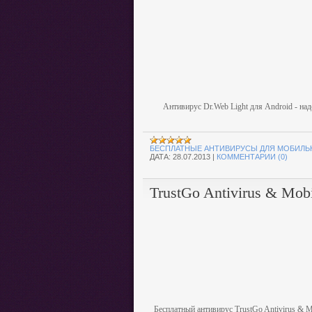
Антивирус Dr.Web Light для Android - на
БЕСПЛАТНЫЕ АНТИВИРУСЫ ДЛЯ МОБИЛЬ
ДАТА:
28.07.2013
|
КОММЕНТАРИИ (0)
TrustGo Antivirus & Mobi
Бесплатный антивирус TrustGo Antivirus & M