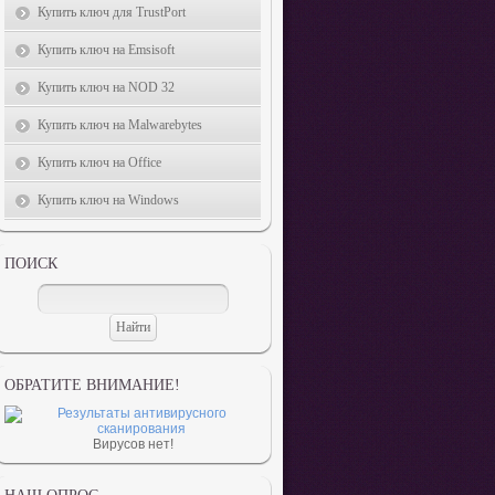
Купить ключ для TrustPort
Купить ключ на Emsisoft
Купить ключ на NOD 32
Купить ключ на Malwarebytes
Купить ключ на Office
Купить ключ на Windows
ПОИСК
ОБРАТИТЕ ВНИМАНИЕ!
Вирусов нет!