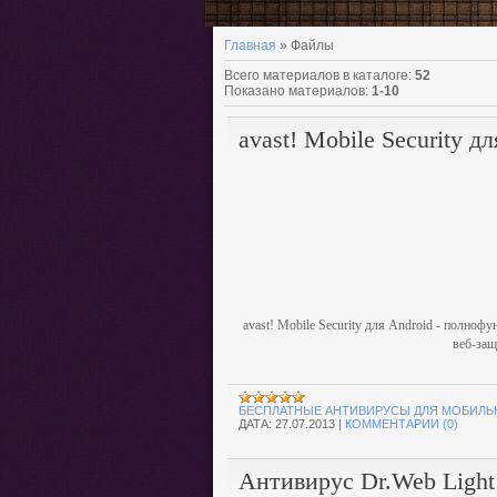
Главная
»
Файлы
Всего материалов в каталоге
:
52
Показано материалов
:
1-10
avast! Mobile Security д
avast! Mobile Security для Android - полно
веб-защ
БЕСПЛАТНЫЕ АНТИВИРУСЫ ДЛЯ МОБИЛЬ
ДАТА:
27.07.2013
|
КОММЕНТАРИИ (0)
Антивирус Dr.Web Light