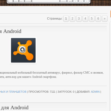
Страницы
:
1
2
3
4
5
6
»
ля Android
функциональный мобильный бесплатный антивирус, фаервол, фильтр СМС и звонков,
ита, анти-вор для вашего Android смартфона.
НЫХ И ПЛАНШЕТОВ
|
ПРОСМОТРОВ:
7111
|
ЗАГРУЗОК:
0
|
ДОБАВИЛ:
ADMIN
|
 для Android