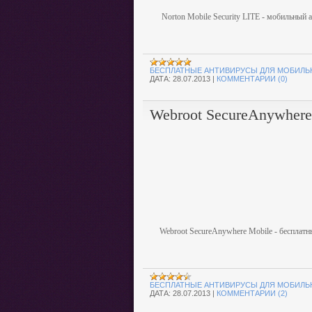
Norton Mobile Security LITE - мобильный
БЕСПЛАТНЫЕ АНТИВИРУСЫ ДЛЯ МОБИЛЬ
ДАТА:
28.07.2013
|
КОММЕНТАРИИ (0)
Webroot SecureAnywhere
Webroot SecureAnywhere Mobile - бесплатн
БЕСПЛАТНЫЕ АНТИВИРУСЫ ДЛЯ МОБИЛЬ
ДАТА:
28.07.2013
|
КОММЕНТАРИИ (2)