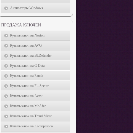
Активаторы Windows
ПРОДАЖА КЛЮЧЕЙ
Купить ключ на Norton
Купить ключ на AVG
Купить ключ на BitDefender
Купить ключ на G Data
Купить ключ на Panda
Купить ключ на F - Secure
Купить ключ на Avast
Купить ключ на McAfee
Купить ключ на Trend Micro
Купить ключ на Касперского