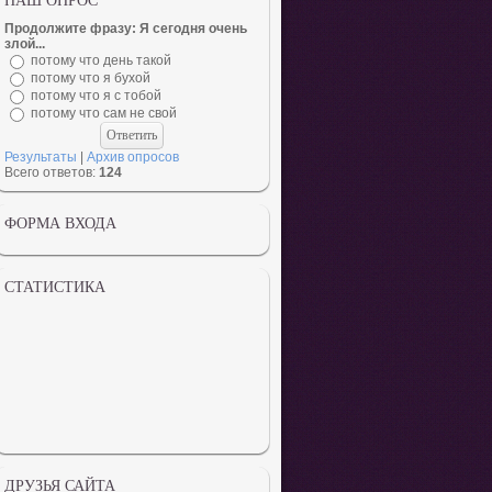
НАШ ОПРОС
Продолжите фразу: Я сегодня очень
злой...
потому что день такой
потому что я бухой
потому что я с тобой
потому что сам не свой
Результаты
|
Архив опросов
Всего ответов:
124
ФОРМА ВХОДА
СТАТИСТИКА
ДРУЗЬЯ САЙТА