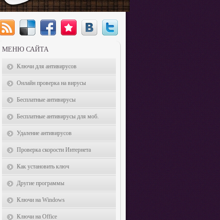
МЕНЮ САЙТА
Ключи для антивирусов
Онлайн проверка на вирусы
Бесплатные антивирусы
Бесплатные антивирусы для моб.
Удаление антивирусов
Проверка скорости Интернета
Как установить ключ
Другие программы
Ключи на Windows
Ключи на Office