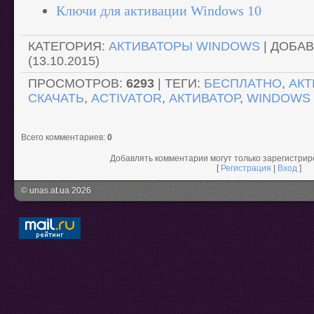
Ключи для активации Windows 10
КАТЕГОРИЯ
:
АКТИВАТОРЫ WINDOWS
|
ДОБА
(13.10.2015)
ПРОСМОТРОВ
:
6293
|
ТЕГИ
:
БЕСПЛАТНО
,
АКТ
СКАЧАТЬ
,
ACTIVATOR
,
АКТИВАТОР
,
WINDOWS 
Всего комментариев
:
0
Добавлять комментарии могут только зарегистри
[
Регистрация
|
Вход
]
© unas.at.ua 2026