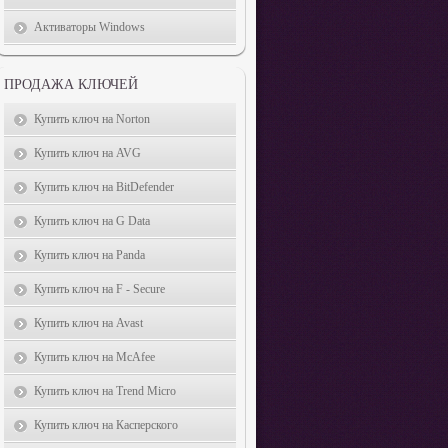
Активаторы Windows
ПРОДАЖА КЛЮЧЕЙ
Купить ключ на Norton
Купить ключ на AVG
Купить ключ на BitDefender
Купить ключ на G Data
Купить ключ на Panda
Купить ключ на F - Secure
Купить ключ на Avast
Купить ключ на McAfee
Купить ключ на Trend Micro
Купить ключ на Касперского