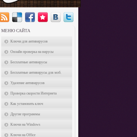
МЕНЮ САЙТА
Ключи для антивирусов
Онлайн проверка на вирусы
Бесплатные антивирусы
Бесплатные антивирусы для моб.
Удаление антивирусов
Проверка скорости Интернета
Как установить ключ
Другие программы
Ключи на Windows
Ключи на Office