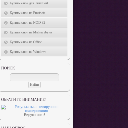
Купить ключ для TrustPort
Купить ключ на Emsisoft
Купить ключ на NOD 32
Купить ключ на Malwarebytes
Купить ключ на Office
Купить ключ на Windows
ПОИСК
ОБРАТИТЕ ВНИМАНИЕ!
Вирусов нет!