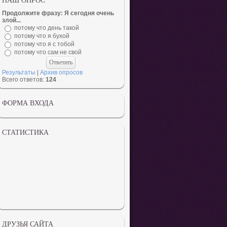
НАШ ОПРОС
Продолжите фразу: Я сегодня очень
злой...
потому что день такой
потому что я бухой
потому что я с тобой
потому что сам не свой
Результаты
|
Архив опросов
Всего ответов:
124
ФОРМА ВХОДА
СТАТИСТИКА
ДРУЗЬЯ САЙТА