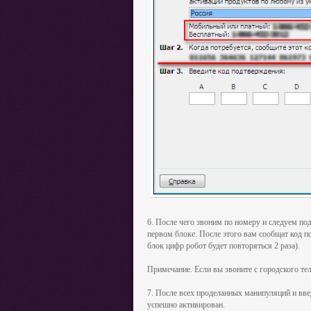
6.
После чего звоним по номеру и следуем под
первом блоке. После этого вам сообщат код п
блок цифр робот будет повторяться 2 раза).
Примечание. Если вы звоните с городского т
7. После всех проделанных манипуляций и вве
успешно активирован.